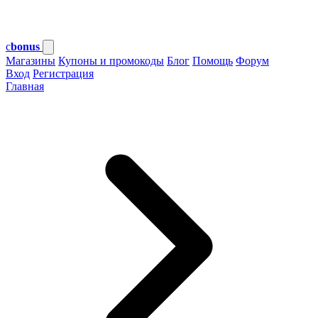
c
bonus
Магазины
Купоны и промокоды
Блог
Помощь
Форум
Вход
Регистрация
Главная