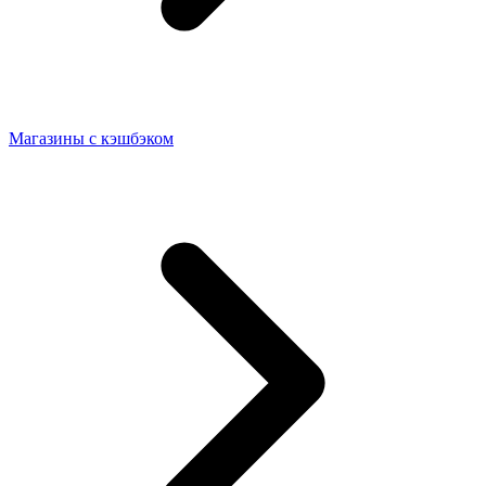
Магазины с кэшбэком