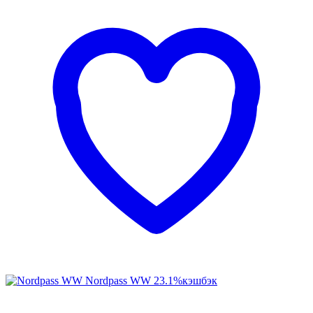
Nordpass WW
23.1%
кэшбэк