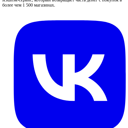
более чем 1 500 магазинах.