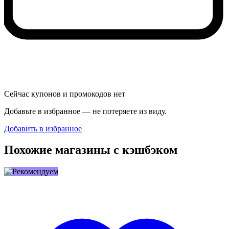
Сейчас купонов и промокодов нет
Добавьте в избранное — не потеряете из виду.
Добавить в избранное
Похожие магазины с кэшбэком