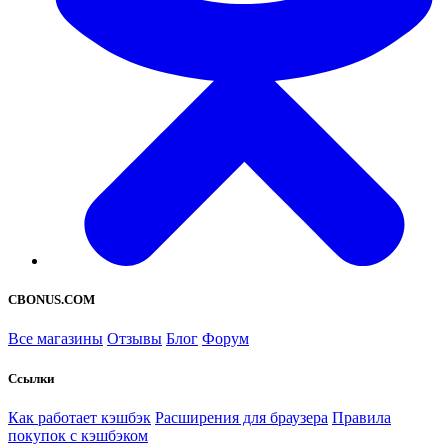
CBONUS.COM
Все магазины
Отзывы
Блог
Форум
Ссылки
Как работает кэшбэк
Расширения для браузера
Правила
покупок с кэшбэком