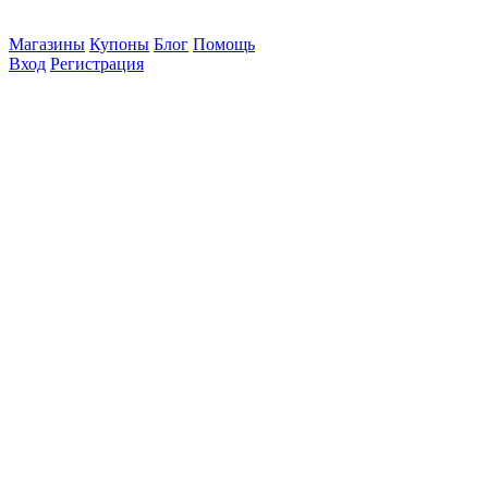
Магазины
Купоны
Блог
Помощь
Вход
Регистрация