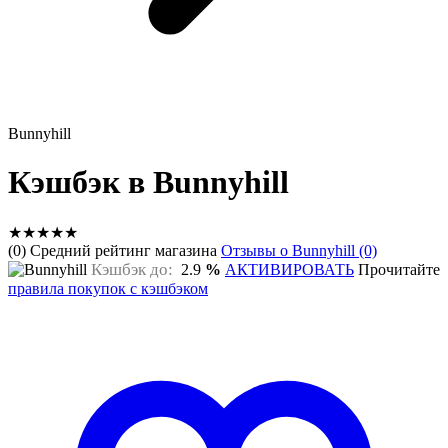
Bunnyhill
Кэшбэк в Bunnyhill
★
★
★
★
★
(0) Средний рейтинг магазина
Отзывы о Bunnyhill (0)
Кэшбэк до:
2.9
%
АКТИВИРОВАТЬ
Прочитайте
правила покупок с кэшбэком