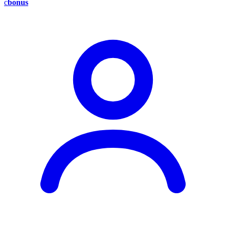
c
bonus