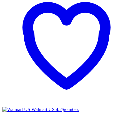
Walmart US
4.2$
кэшбэк