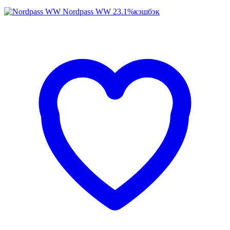
Nordpass WW
23.1%
кэшбэк