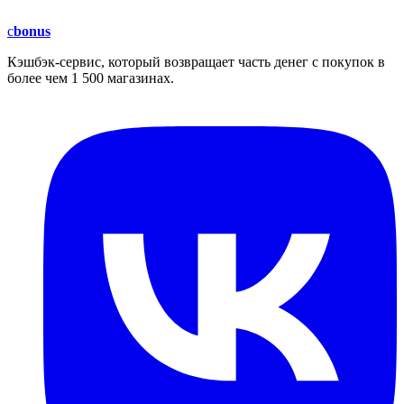
c
bonus
Кэшбэк-сервис, который возвращает часть денег с покупок в
более чем 1 500 магазинах.