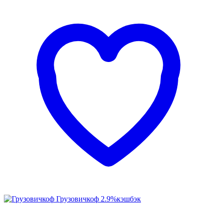
Грузовичкоф
2.9%
кэшбэк