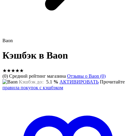
Baon
Кэшбэк в Baon
★
★
★
★
★
(0) Средний рейтинг магазина
Отзывы о Baon (0)
Кэшбэк до:
5.1
%
АКТИВИРОВАТЬ
Прочитайте
правила покупок с кэшбэком