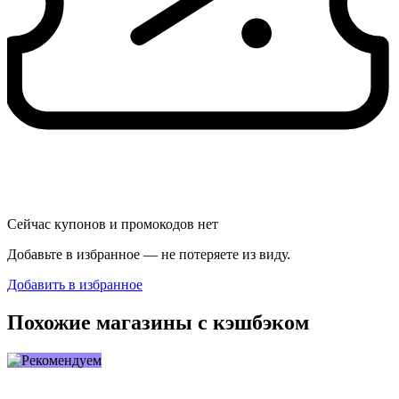
Сейчас купонов и промокодов нет
Добавьте в избранное — не потеряете из виду.
Добавить в избранное
Похожие магазины с кэшбэком