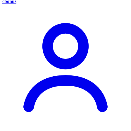
c
bonus