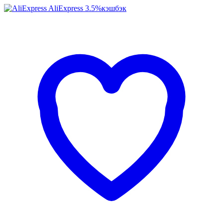
AliExpress
3.5%
кэшбэк