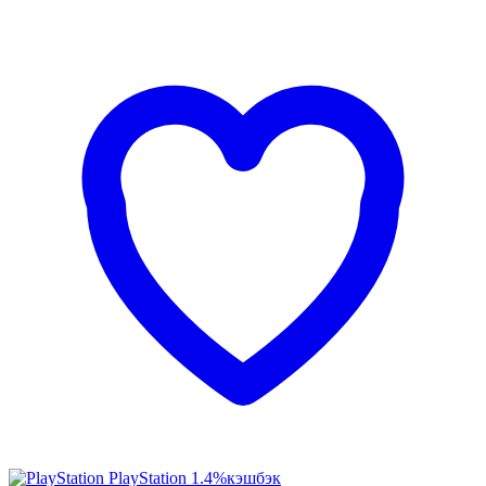
PlayStation
1.4%
кэшбэк