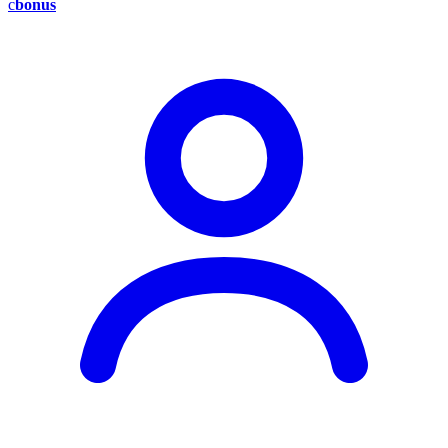
c
bonus