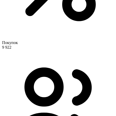
Покупок
9 922