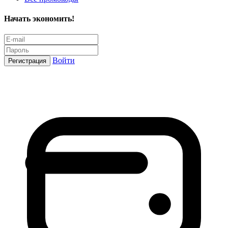
Начать экономить!
Войти