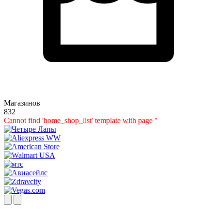
Магазинов
832
Cannot find 'home_shop_list' template with page ''