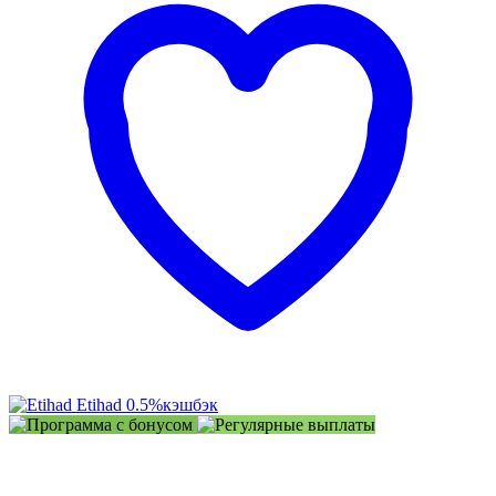
Etihad
0.5%
кэшбэк