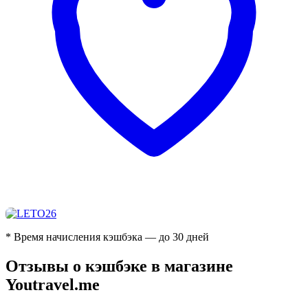
* Время начисления кэшбэка — до 30 дней
Отзывы о кэшбэке в магазине
Youtravel.me