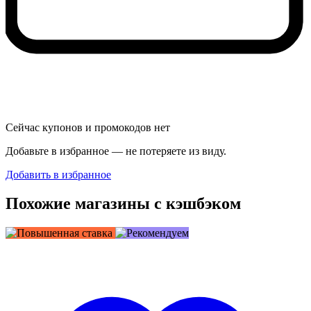
Сейчас купонов и промокодов нет
Добавьте в избранное — не потеряете из виду.
Добавить в избранное
Похожие магазины с кэшбэком