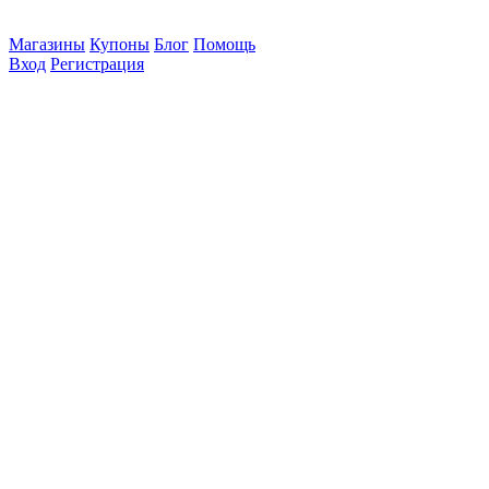
Магазины
Купоны
Блог
Помощь
Вход
Регистрация