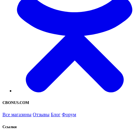
CBONUS.COM
Все магазины
Отзывы
Блог
Форум
Ссылки