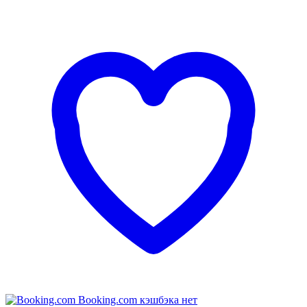
Booking.com
кэшбэка нет