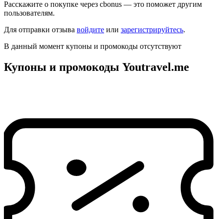
Расскажите о покупке через cbonus — это поможет другим
пользователям.
Для отправки отзыва
войдите
или
зарегистрируйтесь
.
В данный момент купоны и промокоды отсутствуют
Купоны и промокоды Youtravel.me