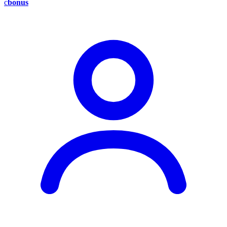
c
bonus