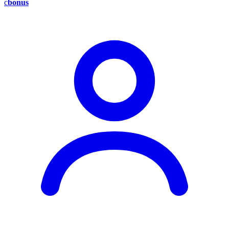
c
bonus