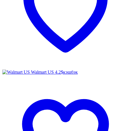
Walmart US
4.2$
кэшбэк