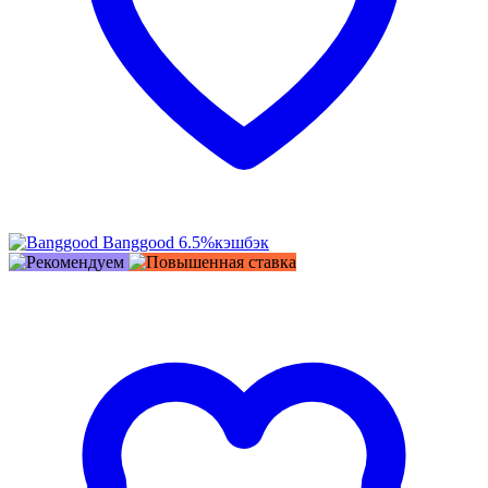
Banggood
6.5%
кэшбэк