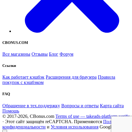
CBONUS.COM
Все магазины
Отзывы
Блог
Форум
Ссылки
Как работает кэшбэк
Расширения для браузера
Правила
покупок с кэшбэком
FAQ
Обращение в тех.поддержку
Вопросы и ответы
Карта сайта
Помощь
© 2017-2026, CBonus.com
Terms of use — takeads-platform-verify
· Этот сайт защищён reCAPTCHA. Применяются
Политика
конфиденциальности
и
Условия использования
Google.