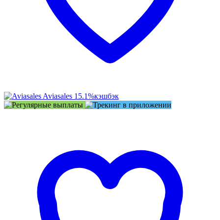
Aviasales
15.1%
кэшбэк