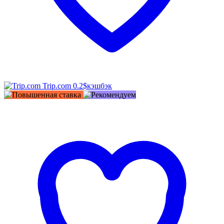
Trip.com
0.2$
кэшбэк