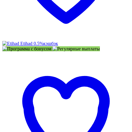
Etihad
0.5%
кэшбэк