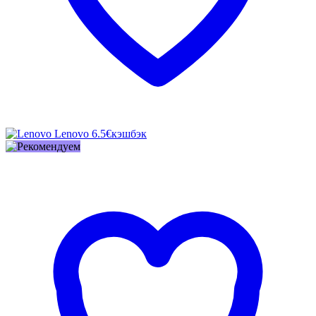
Lenovo
6.5€
кэшбэк