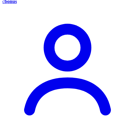
c
bonus