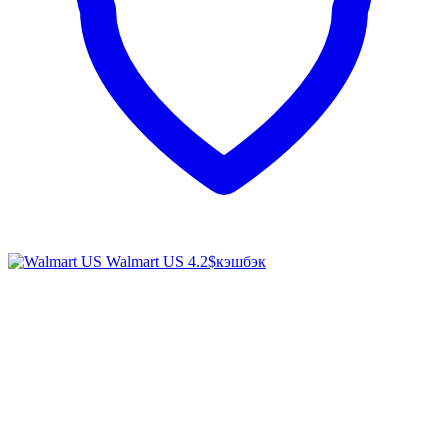
Walmart US
4.2$
кэшбэк