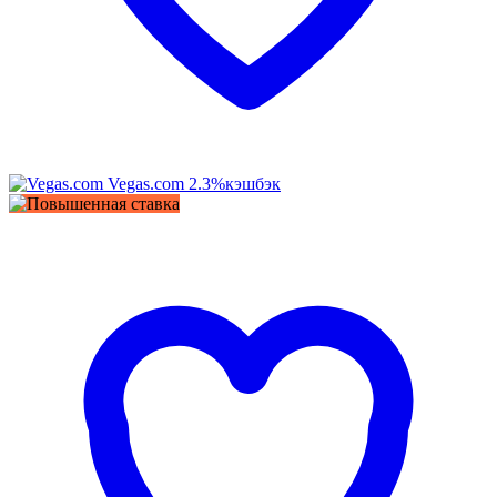
Vegas.com
2.3%
кэшбэк