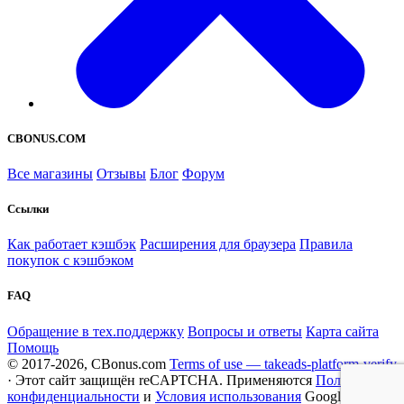
CBONUS.COM
Все магазины
Отзывы
Блог
Форум
Ссылки
Как работает кэшбэк
Расширения для браузера
Правила
покупок с кэшбэком
FAQ
Обращение в тех.поддержку
Вопросы и ответы
Карта сайта
Помощь
© 2017-2026, CBonus.com
Terms of use — takeads-platform-verify
· Этот сайт защищён reCAPTCHA. Применяются
Политика
конфиденциальности
и
Условия использования
Google.