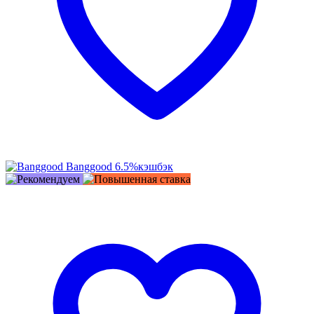
Banggood
6.5%
кэшбэк