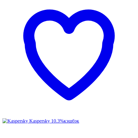
Kaspersky
10.3%
кэшбэк