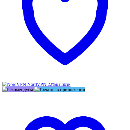
NordVPN
22%
кэшбэк