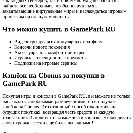
как заядлых геймеров, так и новичков. На gamepark.ru вы
найдете все необходимое, чтобы погрузиться в
захватывающие виртуальные миры и наслаждаться игровым
процессом на полную мощность.
Что можно купить в GamePark RU
Видеоигры для всех популярных платформ
Консоли нового поколения
Аксессуары для комфортной игры
Игровые коллекционные предметы
Подписки на игровые сервисы
Кэшбэк на Cbonus за покупки в
GamePark RU
Покупая игры и консоли в GamePark RU, вы можете не только
наслаждаться любимыми развлечениями, но и получать
кэшбэк на Cbonus. Это отличный способ сэкономить на
будущих покупках, возвращая часть средств за каждую
транзакцию. Используйте возможности кэшбэка, чтобы делать
свои игровые сессии еще более выгодными!