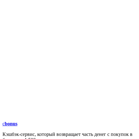
c
bonus
Кэшбэк-сервис, который возвращает часть денег с покупок в