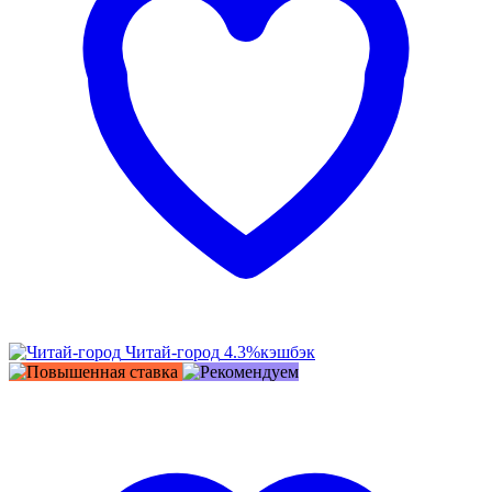
Читай-город
4.3%
кэшбэк