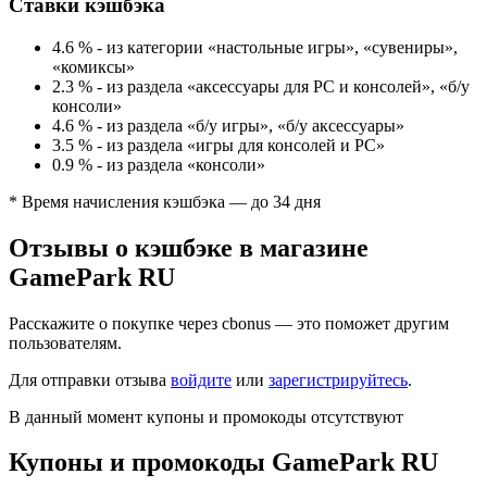
Ставки кэшбэка
4.6 %
-
из категории «настольные игры», «сувениры»,
«комиксы»
2.3 %
-
из раздела «аксессуары для PC и консолей», «б/у
консоли»
4.6 %
-
из раздела «б/у игры», «б/у аксессуары»
3.5 %
-
из раздела «игры для консолей и PC»
0.9 %
-
из раздела «консоли»
* Время начисления кэшбэка — до 34 дня
Отзывы о кэшбэке в магазине
GamePark RU
Расскажите о покупке через cbonus — это поможет другим
пользователям.
Для отправки отзыва
войдите
или
зарегистрируйтесь
.
В данный момент купоны и промокоды отсутствуют
Купоны и промокоды GamePark RU