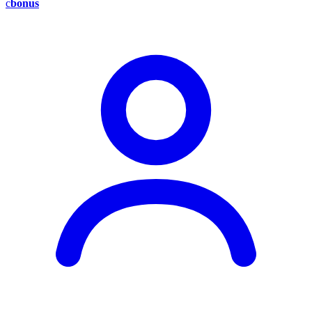
c
bonus