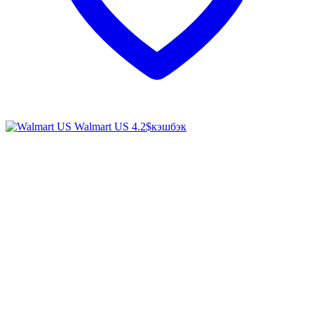
Walmart US
4.2$
кэшбэк