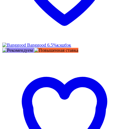
Banggood
6.5%
кэшбэк