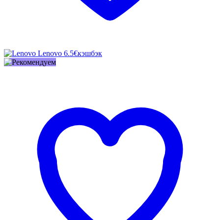
Lenovo
6.5€
кэшбэк