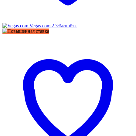
Vegas.com
2.3%
кэшбэк