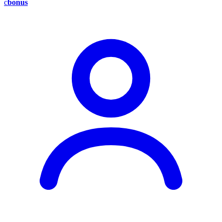
c
bonus