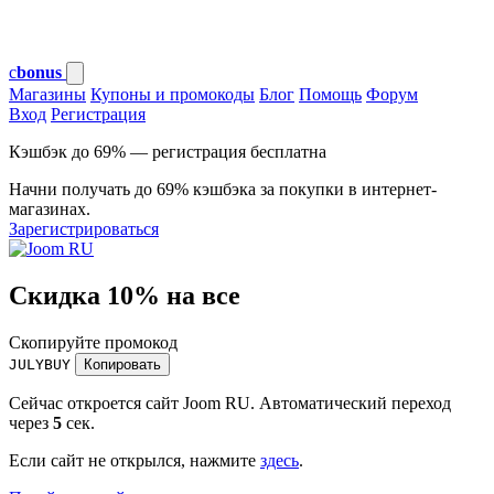
c
bonus
Магазины
Купоны и промокоды
Блог
Помощь
Форум
Вход
Регистрация
Кэшбэк до 69% — регистрация бесплатна
Начни получать до 69% кэшбэка за покупки в интернет-
магазинах.
Зарегистрироваться
Скидка 10% на все
Скопируйте промокод
JULYBUY
Копировать
Сейчас откроется сайт Joom RU. Автоматический переход
через
5
сек.
Если сайт не открылся, нажмите
здесь
.