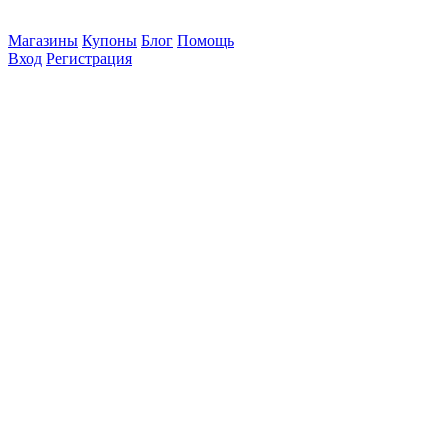
Магазины
Купоны
Блог
Помощь
Вход
Регистрация