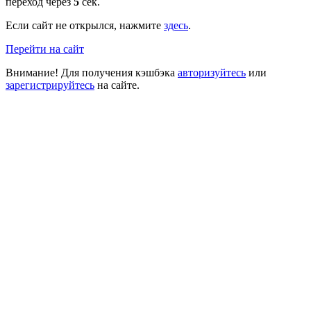
переход через
5
сек.
Если сайт не открылся, нажмите
здесь
.
Перейти на сайт
Внимание! Для получения кэшбэка
авторизуйтесь
или
зарегистрируйтесь
на сайте.