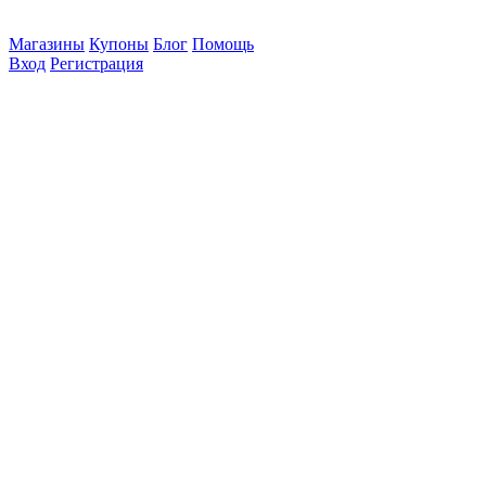
Магазины
Купоны
Блог
Помощь
Вход
Регистрация