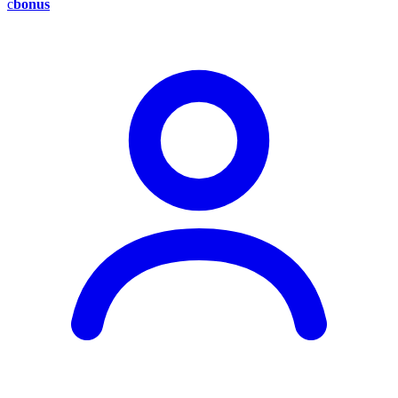
c
bonus