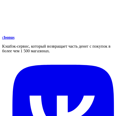
c
bonus
Кэшбэк-сервис, который возвращает часть денег с покупок в
более чем 1 500 магазинах.