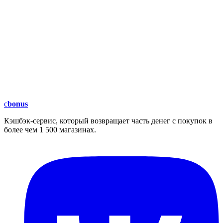
c
bonus
Кэшбэк-сервис, который возвращает часть денег с покупок в
более чем 1 500 магазинах.