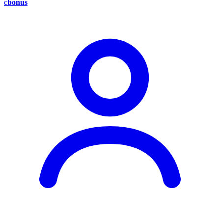
c
bonus