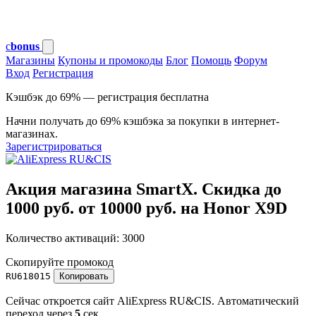
c
bonus
Магазины
Купоны и промокоды
Блог
Помощь
Форум
Вход
Регистрация
Кэшбэк до 69% — регистрация бесплатна
Начни получать до 69% кэшбэка за покупки в интернет-
магазинах.
Зарегистрироваться
Акция магазина SmartX. Скидка до
1000 руб. от 10000 руб. на Honor X9D
Количество активаций: 3000
Скопируйте промокод
RU618015
Копировать
Сейчас откроется сайт AliExpress RU&CIS. Автоматический
переход через
5
сек.