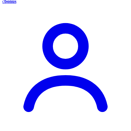
c
bonus