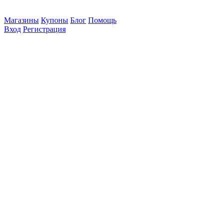
Магазины
Купоны
Блог
Помощь
Вход
Регистрация