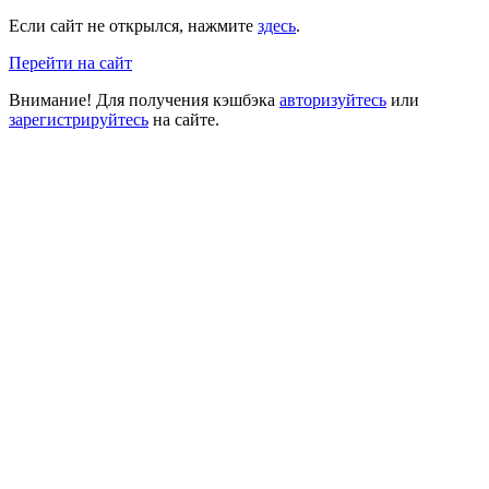
Если сайт не открылся, нажмите
здесь
.
Перейти на сайт
Внимание! Для получения кэшбэка
авторизуйтесь
или
зарегистрируйтесь
на сайте.