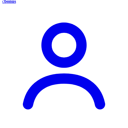
c
bonus