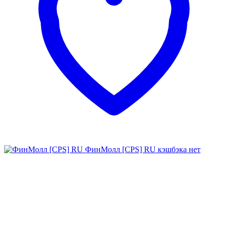
ФинМолл [CPS] RU
кэшбэка нет