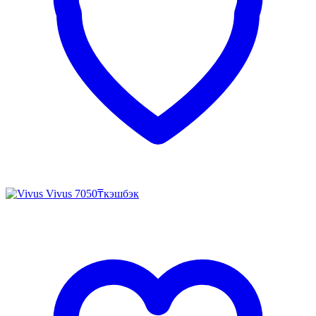
Vivus
7050₸
кэшбэк