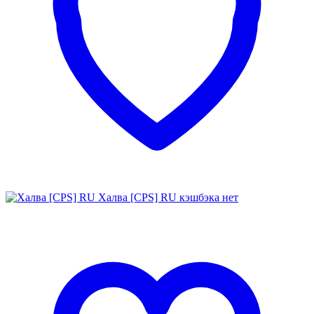
Халва [CPS] RU
кэшбэка нет