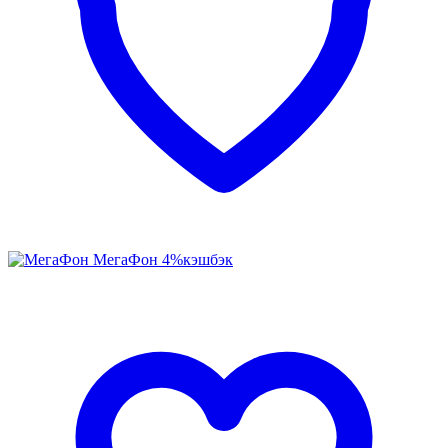
МегаФон
4%
кэшбэк