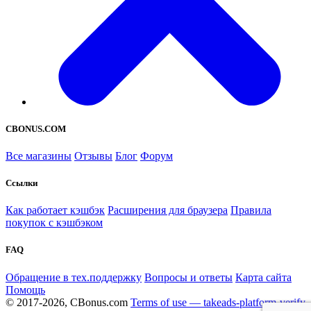
CBONUS.COM
Все магазины
Отзывы
Блог
Форум
Ссылки
Как работает кэшбэк
Расширения для браузера
Правила
покупок с кэшбэком
FAQ
Обращение в тех.поддержку
Вопросы и ответы
Карта сайта
Помощь
© 2017-2026, CBonus.com
Terms of use — takeads-platform-verify