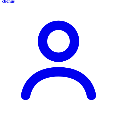
c
bonus