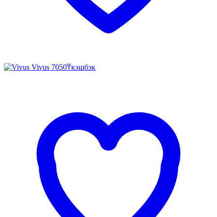
Vivus
7050₸
кэшбэк