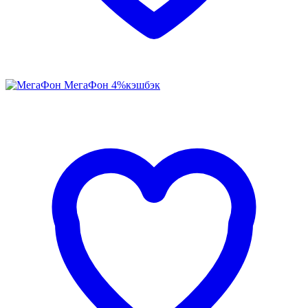
МегаФон
4%
кэшбэк