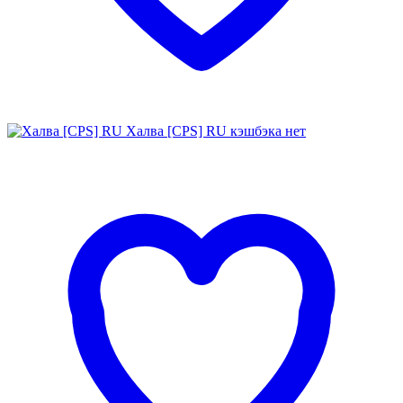
Халва [CPS] RU
кэшбэка нет