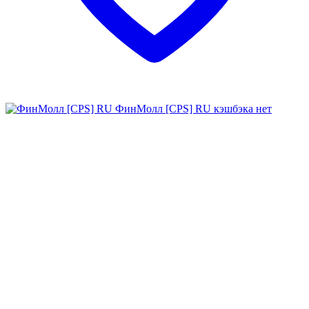
ФинМолл [CPS] RU
кэшбэка нет