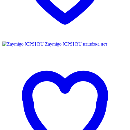
Zaymigo [CPS] RU
кэшбэка нет