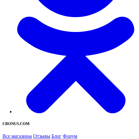
CBONUS.COM
Все магазины
Отзывы
Блог
Форум