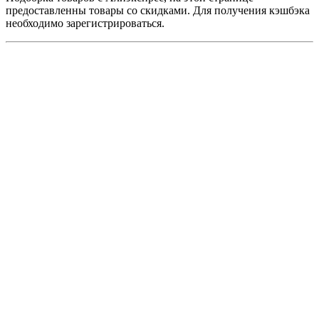
предоставленны товары со скидками. Для получения кэшбэка
необходимо зарегистрироваться.