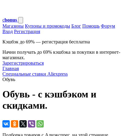
c
bonus
Магазины
Купоны и промокоды
Блог
Помощь
Форум
Вход
Регистрация
Кэшбэк до 69% — регистрация бесплатна
Начни получать до 69% кэшбэка за покупки в интернет-
магазинах.
Зарегистрироваться
Главная
Специальные ставки Aliexpress
Обувь
Обувь - с кэшбэком и
скидками.
Подборка товаров с Алиэкспрес, на этой странице