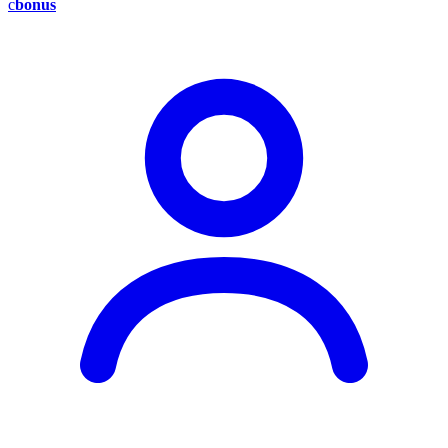
c
bonus