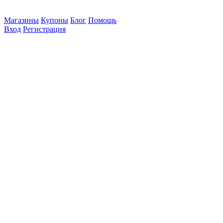
Магазины
Купоны
Блог
Помощь
Вход
Регистрация