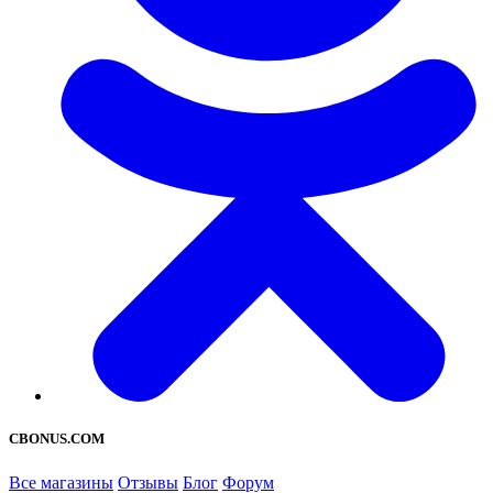
CBONUS.COM
Все магазины
Отзывы
Блог
Форум