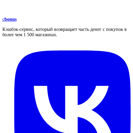
c
bonus
Кэшбэк-сервис, который возвращает часть денег с покупок в
более чем 1 500 магазинах.