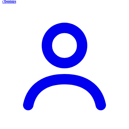
c
bonus