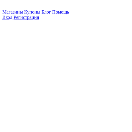
Магазины
Купоны
Блог
Помощь
Вход
Регистрация