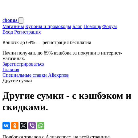
c
bonus
Магазины
Купоны и промокоды
Блог
Помощь
Форум
Вход
Регистрация
Кэшбэк до 69% — регистрация бесплатна
Начни получать до 69% кэшбэка за покупки в интернет-
магазинах.
Зарегистрироваться
Главная
Специальные ставки Aliexpress
Другие сумки
Другие сумки - с кэшбэком и
скидками.
Подборка товаров с Алиэкспрес, на этой странице