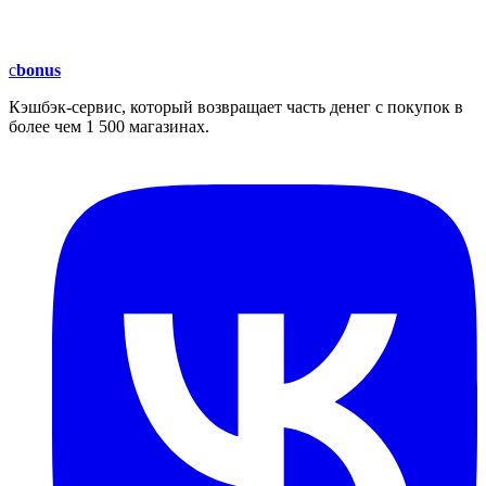
c
bonus
Кэшбэк-сервис, который возвращает часть денег с покупок в
более чем 1 500 магазинах.