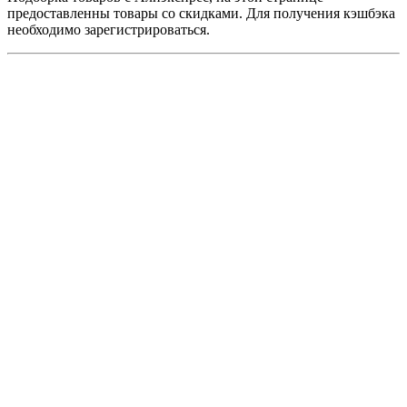
предоставленны товары со скидками. Для получения кэшбэка
необходимо зарегистрироваться.