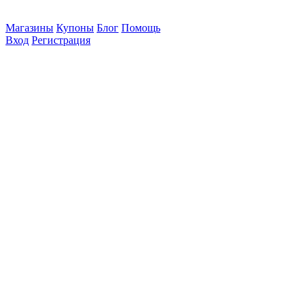
Магазины
Купоны
Блог
Помощь
Вход
Регистрация