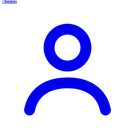
c
bonus