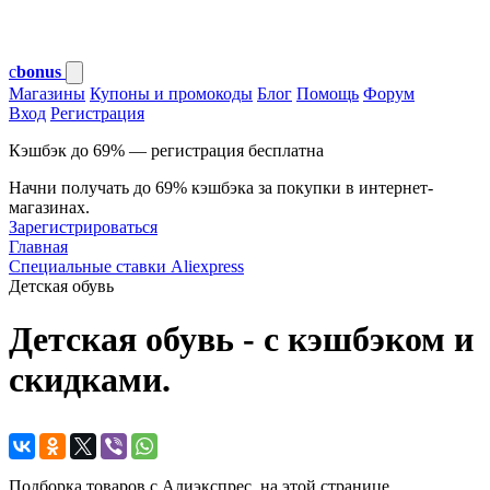
c
bonus
Магазины
Купоны и промокоды
Блог
Помощь
Форум
Вход
Регистрация
Кэшбэк до 69% — регистрация бесплатна
Начни получать до 69% кэшбэка за покупки в интернет-
магазинах.
Зарегистрироваться
Главная
Специальные ставки Aliexpress
Детская обувь
Детская обувь - с кэшбэком и
скидками.
Подборка товаров с Алиэкспрес, на этой странице