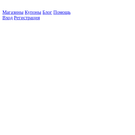
Магазины
Купоны
Блог
Помощь
Вход
Регистрация