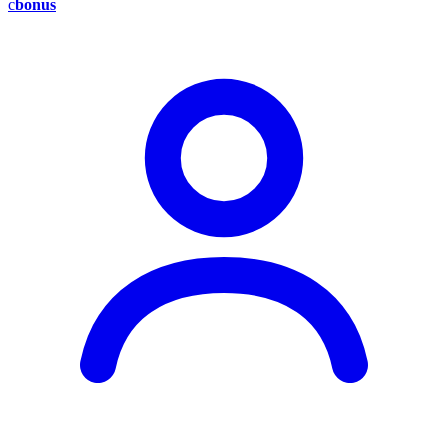
c
bonus