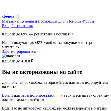
c
bonus
Магазины
Купоны и промокоды
Блог
Помощь
Форум
Вход
Регистрация
Кэшбэк до 69% — регистрация бесплатна
Начни получать до 69% кэшбэка за покупки в интернет-
магазинах.
Зарегистрироваться
Кэшбэк до
418.8
₽
Вы не авторизованы на сайте
Для получения кэшбэка авторизуйтесь или зарегистрируйтесь
на сайте.
Войти
или
зарегистрироваться
— и вернитесь на эту страницу
для перехода с кэшбэком.
Если вас не интересует кэшбэк, вы можете перейти в магазин