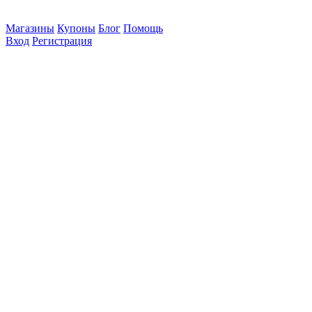
Магазины
Купоны
Блог
Помощь
Вход
Регистрация