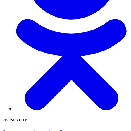
CBONUS.COM