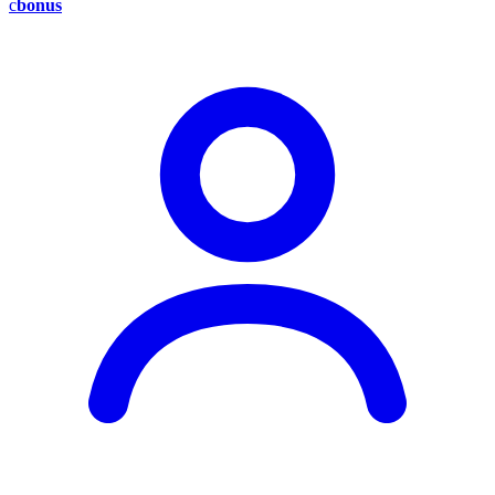
c
bonus