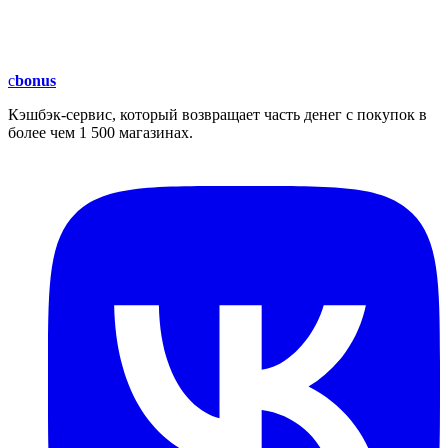
c
bonus
Кэшбэк-сервис, который возвращает часть денег с покупок в
более чем 1 500 магазинах.