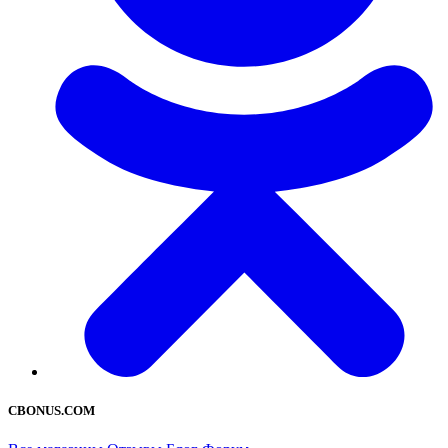
CBONUS.COM