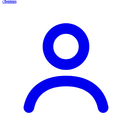
c
bonus