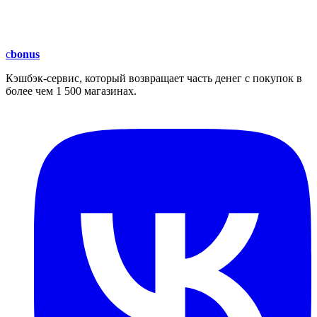
c
bonus
Кэшбэк-сервис, который возвращает часть денег с покупок в
более чем 1 500 магазинах.