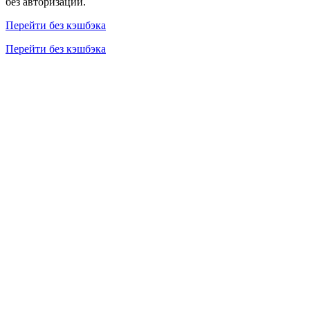
без авторизации.
Перейти без кэшбэка
Перейти без кэшбэка