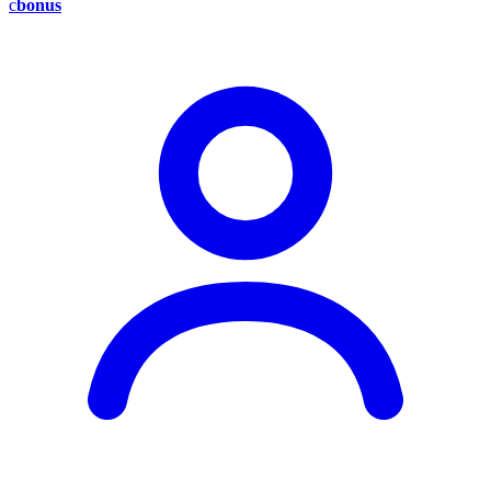
c
bonus