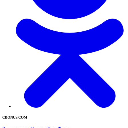
CBONUS.COM