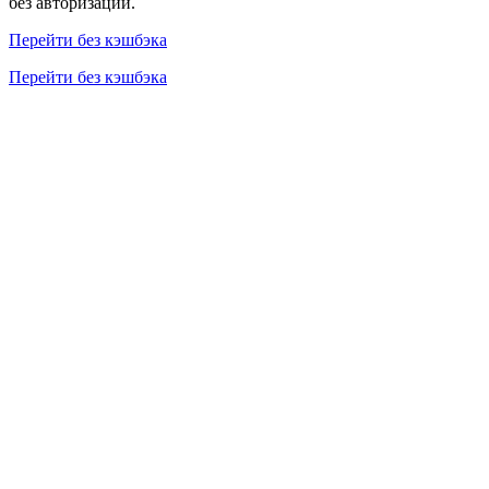
без авторизации.
Перейти без кэшбэка
Перейти без кэшбэка