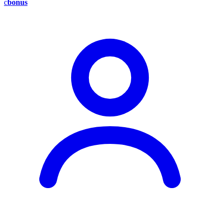
c
bonus