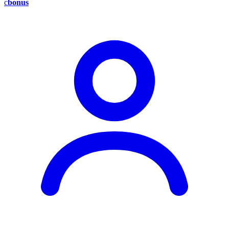
c
bonus