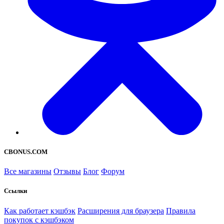
CBONUS.COM
Все магазины
Отзывы
Блог
Форум
Ссылки
Как работает кэшбэк
Расширения для браузера
Правила
покупок с кэшбэком