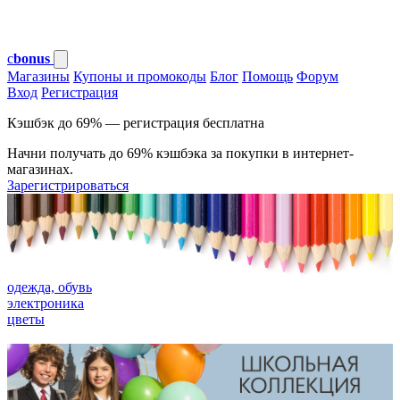
c
bonus
Магазины
Купоны и промокоды
Блог
Помощь
Форум
Вход
Регистрация
Кэшбэк до 69% — регистрация бесплатна
Начни получать до 69% кэшбэка за покупки в интернет-
магазинах.
Зарегистрироваться
одежда, обувь
электроника
цветы