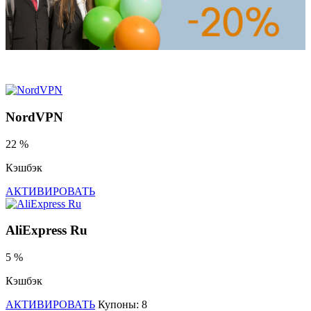
NordVPN
22 %
Кэшбэк
АКТИВИРОВАТЬ
AliExpress Ru
5 %
Кэшбэк
АКТИВИРОВАТЬ
Купоны: 8