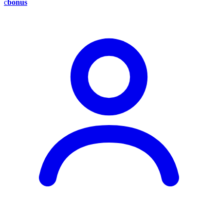
c
bonus