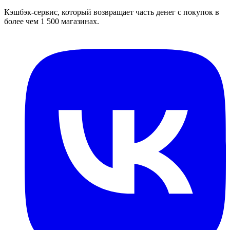
Кэшбэк-сервис, который возвращает часть денег с покупок в
более чем 1 500 магазинах.