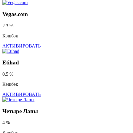
Vegas.com
2.3 %
Кэшбэк
АКТИВИРОВАТЬ
Etihad
0.5 %
Кэшбэк
АКТИВИРОВАТЬ
Четыре Лапы
4 %
Кэшбэк