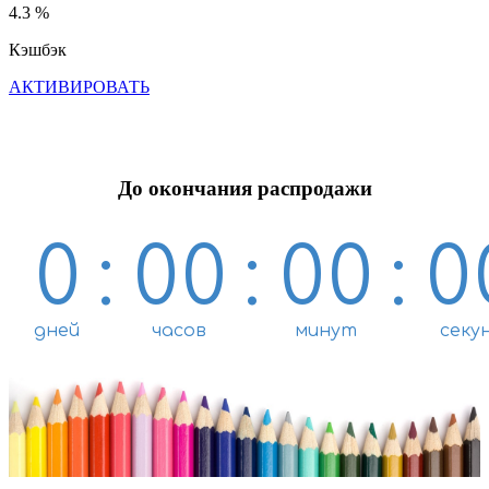
4.3 %
Кэшбэк
АКТИВИРОВАТЬ
До окончания распродажи
0
:
0
0
:
0
0
:
0
дней
часов
минут
секу