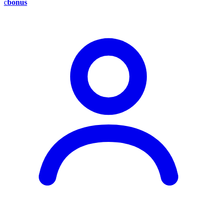
c
bonus