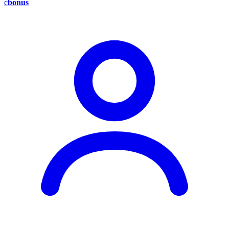
c
bonus