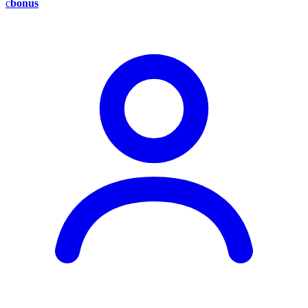
c
bonus