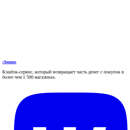
c
bonus
Кэшбэк-сервис, который возвращает часть денег с покупок в
более чем 1 500 магазинах.