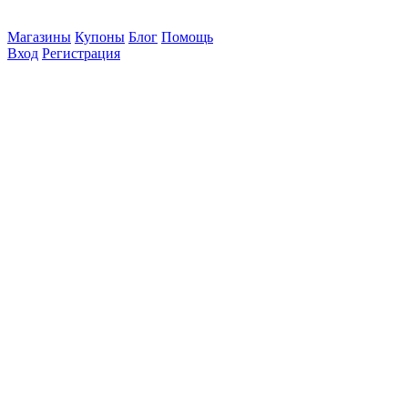
Магазины
Купоны
Блог
Помощь
Вход
Регистрация