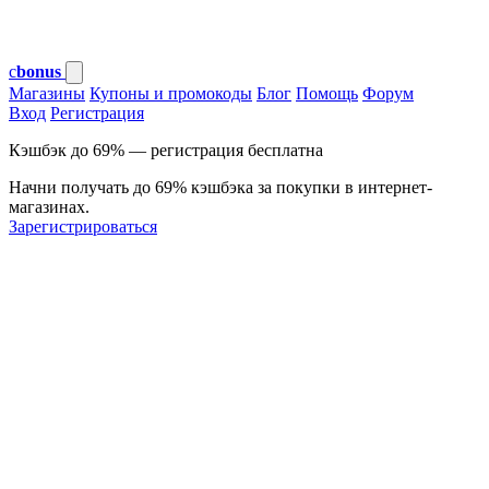
c
bonus
Магазины
Купоны и промокоды
Блог
Помощь
Форум
Вход
Регистрация
Кэшбэк до 69% — регистрация бесплатна
Начни получать до 69% кэшбэка за покупки в интернет-
магазинах.
Зарегистрироваться