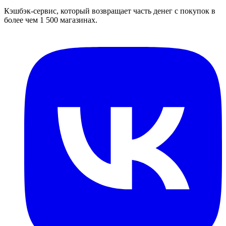
Кэшбэк-сервис, который возвращает часть денег с покупок в
более чем 1 500 магазинах.