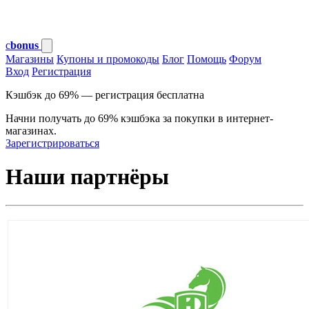
c
bonus
Магазины
Купоны и промокоды
Блог
Помощь
Форум
Вход
Регистрация
Кэшбэк до 69% — регистрация бесплатна
Начни получать до 69% кэшбэка за покупки в интернет-
магазинах.
Зарегистрироваться
Наши партнёры