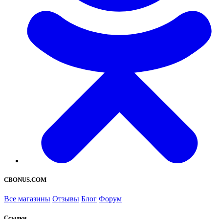
CBONUS.COM
Все магазины
Отзывы
Блог
Форум
Ссылки