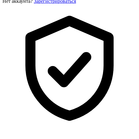
Нет аккаунта?
Зарегистрироваться