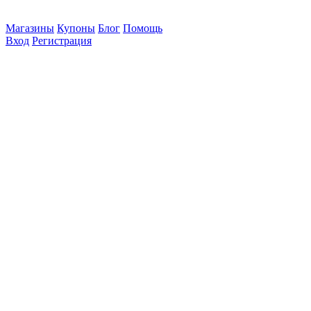
Магазины
Купоны
Блог
Помощь
Вход
Регистрация