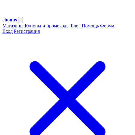
c
bonus
Магазины
Купоны и промокоды
Блог
Помощь
Форум
Вход
Регистрация