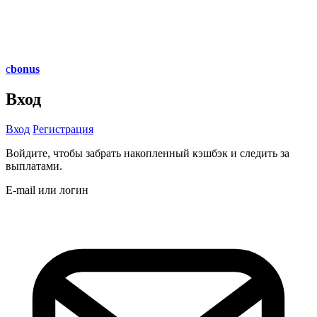
c
bonus
Вход
Вход
Регистрация
Войдите, чтобы забрать накопленный кэшбэк и следить за
выплатами.
E-mail или логин