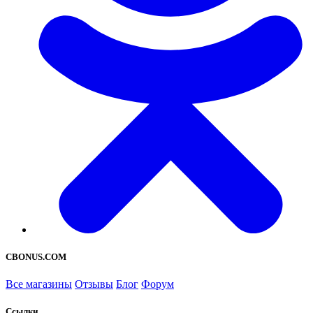
CBONUS.COM
Все магазины
Отзывы
Блог
Форум
Ссылки