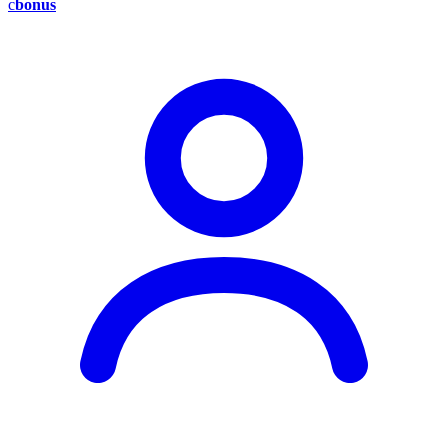
c
bonus