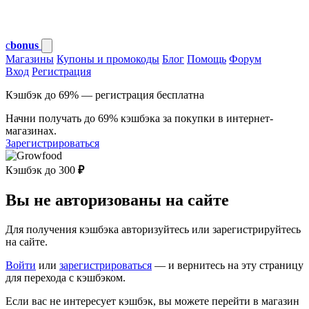
c
bonus
Магазины
Купоны и промокоды
Блог
Помощь
Форум
Вход
Регистрация
Кэшбэк до 69% — регистрация бесплатна
Начни получать до 69% кэшбэка за покупки в интернет-
магазинах.
Зарегистрироваться
Кэшбэк до
300
₽
Вы не авторизованы на сайте
Для получения кэшбэка авторизуйтесь или зарегистрируйтесь
на сайте.
Войти
или
зарегистрироваться
— и вернитесь на эту страницу
для перехода с кэшбэком.
Если вас не интересует кэшбэк, вы можете перейти в магазин