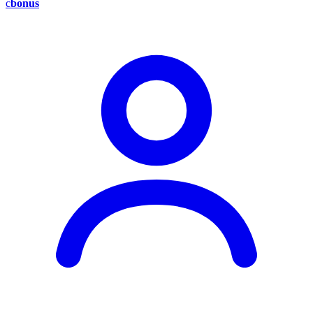
c
bonus