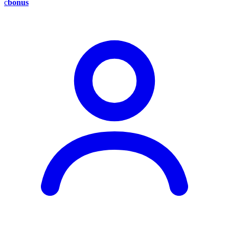
c
bonus