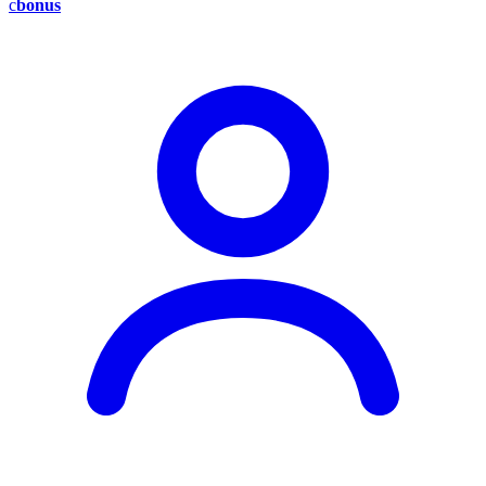
c
bonus