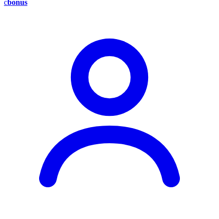
c
bonus