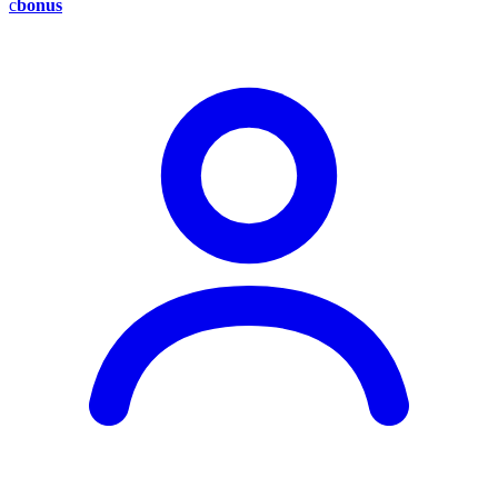
c
bonus