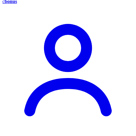
c
bonus