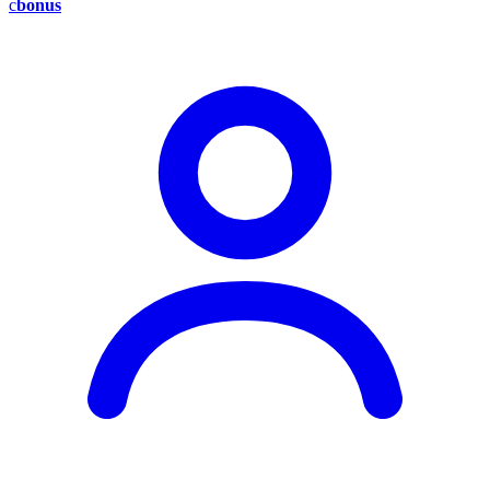
c
bonus